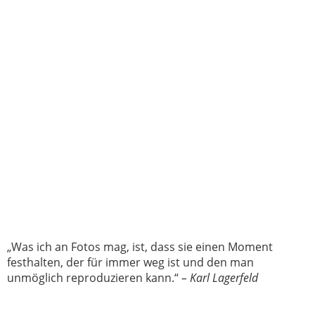
Kontakt
Nachlik Photography // Fotostudio – Katze im Busch
Herner Str. 67
45699 Herten
02366 - 58 23 000
0177 7610040
info@nachlik-photography.de
nachlik-photography.de
Statement
„Was ich an Fotos mag, ist, dass sie einen Moment
festhalten, der für immer weg ist und den man
unmöglich reproduzieren kann.“
– Karl Lagerfeld