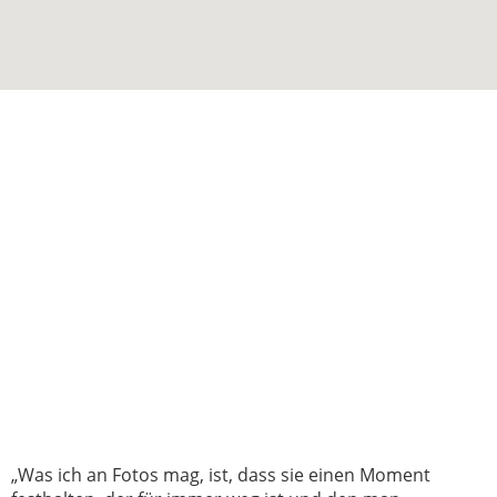
Kontakt
Nachlik Photography // Fotostudio – Katze im Busch
Herner Str. 67
45699 Herten
02366 - 58 23 000
0177 7610040
info@nachlik-photography.de
nachlik-photography.de
Statement
„Was ich an Fotos mag, ist, dass sie einen Moment